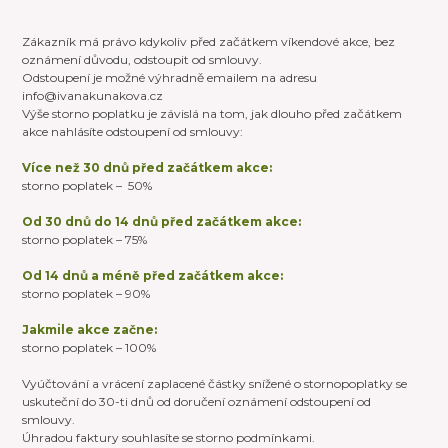
Zákazník má právo kdykoliv před začátkem víkendové akce, bez
oznámení důvodu, odstoupit od smlouvy.
Odstoupení je možné výhradně emailem na adresu
info@ivanakunakova.cz
Výše storno poplatku je závislá na tom, jak dlouho před začátkem
akce nahlásíte odstoupení od smlouvy:
Více než 30 dnů před začátkem akce:
storno poplatek – 50%
Od 30 dnů do 14 dnů před začátkem akce:
storno poplatek – 75%
Od 14 dnů a méně před začátkem akce:
storno poplatek – 90%
Jakmile akce začne:
storno poplatek – 100%
Vyúčtování a vrácení zaplacené částky snížené o stornopoplatky se
uskuteční do 30-ti dnů od doručení oznámení odstoupení od
smlouvy.
Úhradou faktury souhlasíte se storno podmínkami.