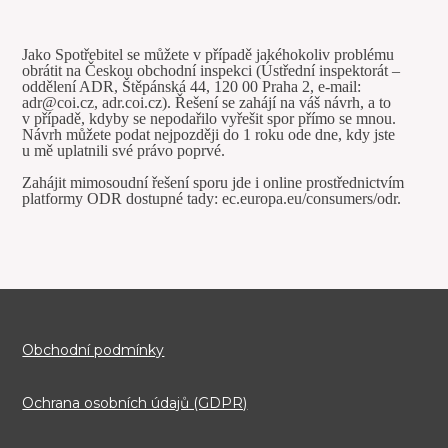
Jako Spotřebitel se můžete v případě jakéhokoliv problému
obrátit na Českou obchodní inspekci (Ústřední inspektorát –
oddělení ADR, Štěpánská 44, 120 00 Praha 2, e-mail:
adr@coi.cz, adr.coi.cz). Řešení se zahájí na váš návrh, a to
v případě, kdyby se nepodařilo vyřešit spor přímo se mnou.
Návrh můžete podat nejpozději do 1 roku ode dne, kdy jste
u mě uplatnili své právo poprvé.
Zahájit mimosoudní řešení sporu jde i online prostřednictvím
platformy ODR dostupné tady: ec.europa.eu/consumers/odr.
Obchodní podmínky
Ochrana osobních údajů (GDPR)