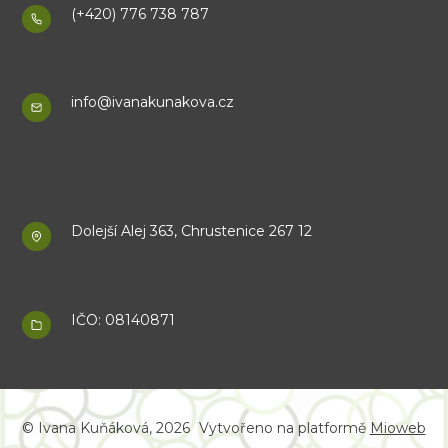
(+420) 776 738 787
info@ivanakunakova.cz
Dolejší Alej 363, Chrustenice 267 12
IČO: 08140871
© Ivana Kuňáková, 2026
Vytvořeno na platformě
Mioweb