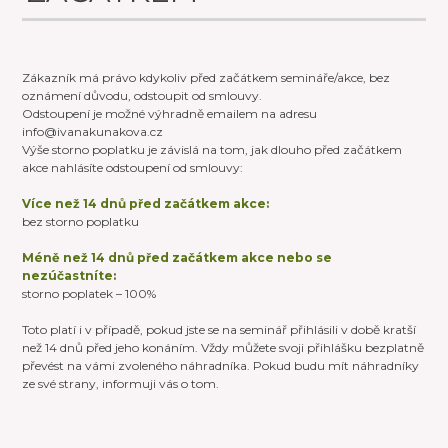
Zákazník má právo kdykoliv před začátkem semináře/akce, bez
oznámení důvodu, odstoupit od smlouvy.
Odstoupení je možné výhradně emailem na adresu
info@ivanakunakova.cz
Výše storno poplatku je závislá na tom, jak dlouho před začátkem
akce nahlásíte odstoupení od smlouvy:
Více než 14 dnů před začátkem akce:
bez storno poplatku
Méně než 14 dnů před začátkem akce nebo se
nezúčastníte:
storno poplatek – 100%
Toto platí i v případě, pokud jste se na seminář přihlásili v době kratší
než 14 dnů před jeho konáním. Vždy můžete svoji přihlášku bezplatně
převést na vámi zvoleného náhradníka. Pokud budu mít náhradníky
ze své strany, informuji vás o tom.