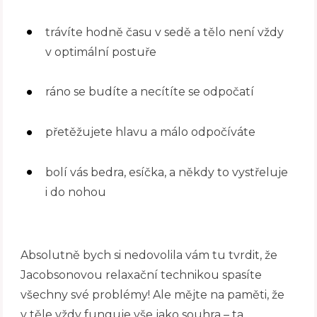
trávíte hodně času v sedě a tělo není vždy
v optimální postuře
ráno se budíte a necítíte se odpočatí
přetěžujete hlavu a málo odpočíváte
bolí vás bedra, esíčka, a někdy to vystřeluje
i do nohou
Absolutně bych si nedovolila vám tu tvrdit, že
Jacobsonovou relaxační technikou spasíte
všechny své problémy! Ale mějte na paměti, že
v těle vždy funguje vše jako souhra – ta