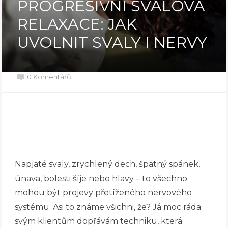
PROGRESIVNÍ SVALOVÁ
RELAXACE: JAK
UVOLNIT SVALY I NERVY
0 Komentářů
Napjaté svaly, zrychlený dech, špatný spánek,
únava, bolesti šíje nebo hlavy – to všechno
mohou být projevy přetíženého nervového
systému. Asi to známe všichni, že? Já moc ráda
svým klientům dopřávám techniku, která