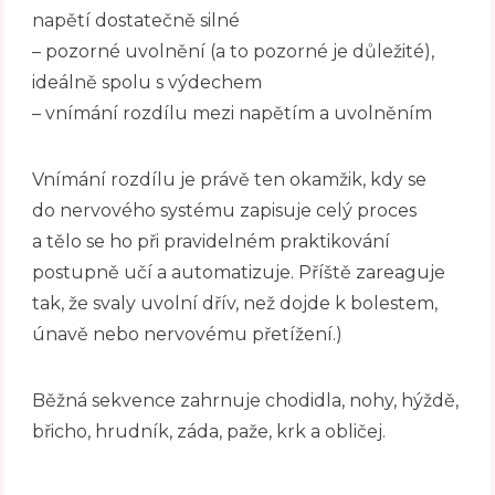
napětí dostatečně silné
– pozorné uvolnění (a to pozorné je důležité),
ideálně spolu s výdechem
– vnímání rozdílu mezi napětím a uvolněním
Vnímání rozdílu je právě ten okamžik, kdy se
do nervového systému zapisuje celý proces
a tělo se ho při pravidelném praktikování
postupně učí a automatizuje. Příště zareaguje
tak, že svaly uvolní dřív, než dojde k bolestem,
únavě nebo nervovému přetížení.)
Běžná sekvence zahrnuje chodidla, nohy, hýždě,
břicho, hrudník, záda, paže, krk a obličej.