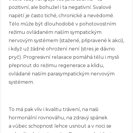
pozitivní, ale bohužel i ta negativní. Svalové
napětí je často tiché, chronické a nevědomé.
Tělo může být dlouhodobě v pohotovostním
režimu ovládaném naším sympatickým
nervovým systémem (stažené, připravené k akci),
i když už žádné ohrožení není (stres je dávno
pryč). Progresivní relaxace pomáhá tělu i mysli
přepnout do režimu regenerace a klidu,
ovládané naším parasympatickým nervovým
systémem.
To má pak vliv i kvalitu trávení, na naši
hormonální rovnováhu, na zdravý spánek
a vůbec schopnost lehce usnout a v noci se