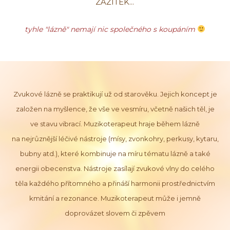
ZÁŽITEK...
tyhle "lázně" nemají nic společného s koupáním
Zvukové lázně se praktikují už od starověku. Jejich koncept je
založen na myšlence, že vše ve vesmíru, včetně našich těl, je
ve stavu vibrací. Muzikoterapeut hraje během lázně
na nejrůznější léčivé nástroje (mísy, zvonkohry, perkusy, kytaru,
bubny atd.), které kombinuje na míru tématu lázně a také
energii obecenstva. Nástroje zasílají zvukové vlny do celého
těla každého přítomného a přináší harmonii prostřednictvím
kmitání a rezonance. Muzikoterapeut může i jemně
doprovázet slovem či zpěvem