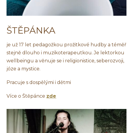
ŠTĚPÁNKA
je už 17 let pedagožkou prožitkové hudby a téměř
stejně dlouho i muzikoterapeutkou. Je lektorkou
wellbeingu a věnuje se i religionistice, seberozvoji,
józe a mystice.
Pracuje s dospělými i dětmi
Více o Štěpánce
zde