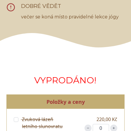
DOBRÉ VĚDĚT
večer se koná místo pravidelné lekce jógy
VYPRODÁNO!
Položky a ceny
Zvuková lázeň
220,00 Kč
letního slunovratu