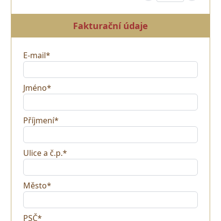
Fakturační údaje
E-mail*
Jméno*
Příjmení*
Ulice a č.p.*
Město*
PSČ*