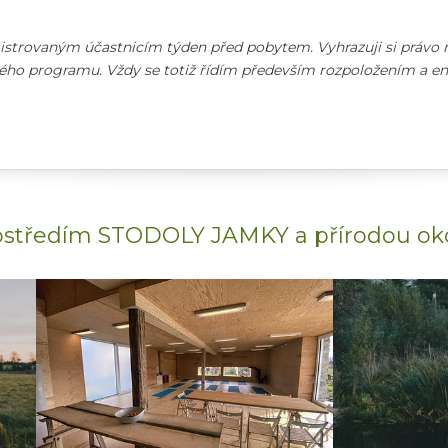
strovaným účastnicím týden před pobytem. Vyhrazuji si právo na
ho programu. Vždy se totiž řídím především rozpoložením a en
ostředím STODOLY JAMKY a přírodou ok