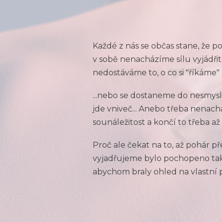
Každé z nás se občas stane, že p
v sobě nenacházíme sílu vyjádřit
nedostáváme to, o co si "říkáme" .
...nebo se dostaneme do nesmysln
jde vniveč... Anebo třeba nenac
sounáležitost a končí to třeba a
Proč ale čekat na to, až pohár p
vyjadřujeme bylo pochopeno tak
abychom braly ohled na vlastní