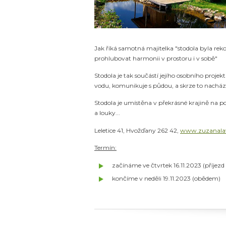
Jak říká samotná majitelka "stodola byla reko
prohlubovat harmonii v prostoru i v sobě"
​Stodola je tak součástí jejího osobního projek
vodu, komunikuje s půdou, a skrze to nacház
Stodola je umístěna v překrásné krajině na p
a louky...
Leletice 41, Hvožďany 262 42,
www.zuzanalav
Termín:
začínáme ve čtvrtek 16.11.2023 (příjez
končíme v neděli 19.11.2023 (obědem)