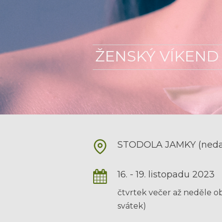
ŽENSKÝ VÍKEND 
STODOLA JAMKY (nedal
16. - 19. listopadu 2023
čtvrtek večer až neděle ob
svátek)