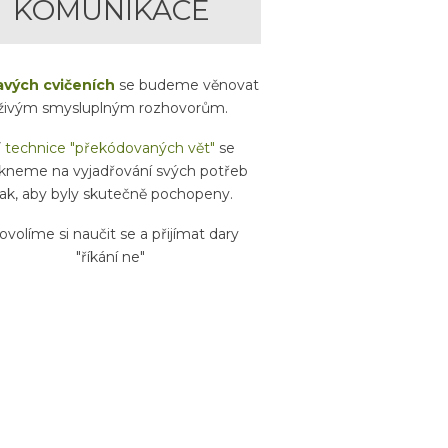
KOMUNIKACE
avých cvičeních
se budeme věnovat
živým smysluplným rozhovorům.
V
technice "překódovaných vět"
se
kneme na vyjadřování svých potřeb
ak, aby byly skutečně pochopeny.
ovolíme si naučit se a přijímat dary
"říkání ne"