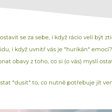
ostavit se za sebe, i když rácio velí být zt
lidu, i když uvnitř vás je "hurikán" emocí
at obavy z toho, co si (o vás) myslí ostat
tat "dusit" to, co nutně potřebuje jít ve