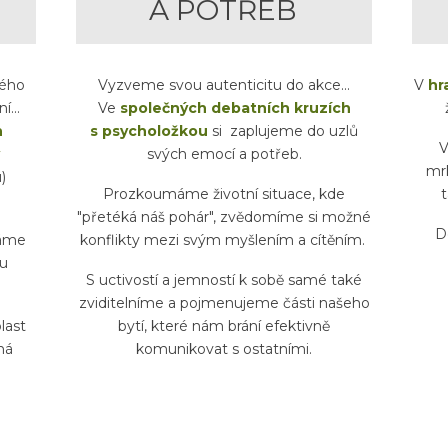
A POTŘEB
vého
Vyzveme svou autenticitu do akce...
V
hr
í...
Ve
společných debatních kruzích
h
s psycholožkou
si zaplujeme do uzlů
svých emocí a potřeb.
mr
)
Prozkoumáme životní situace, kde
t
"přetéká náš pohár", zvědomíme si možné
D
áme
konflikty mezi svým myšlením a cítěním.
u
S uctivostí a jemností k sobě samé také
zviditelníme a pojmenujeme části našeho
last
bytí, které nám brání efektivně
ná
komunikovat s ostatními.