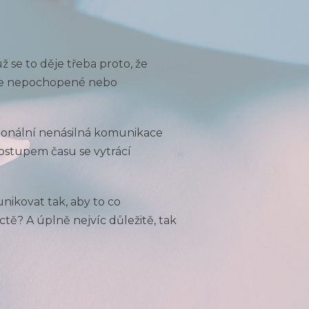
 se to děje třeba proto, že
e se nepochopené nebo
acionální nenásilná komunikace
postupem času se vytrácí
nikovat tak, aby to co
ě? A úplně nejvíc důležitě, tak