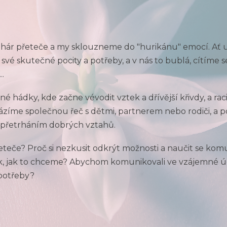
ohár přeteče a my sklouzneme do "hurikánu" emocí. Ať už
 své skutečné pocity a potřeby, a v nás to bublá, cítím
..
é hádky, kde začne vévodit vztek a dřívější křivdy, a r
házíme společnou řeč s dětmi, partnerem nebo rodiči, a 
ž přetrháním dobrých vztahů.
řeteče? Proč si nezkusit odkrýt možnosti a naučit se komu
, jak to chceme? Abychom komunikovali ve vzájemné úct
 potřeby?