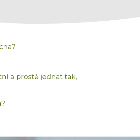
icha?
?
ní a prostě jednat tak,
n?