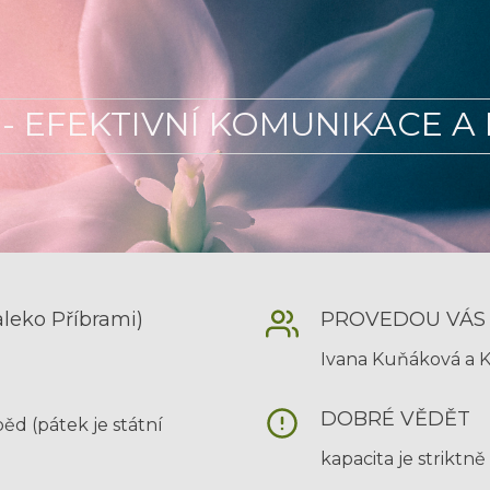
- EFEKTIVNÍ KOMUNIKACE A
eko Příbrami)
PROVEDOU VÁS
Ivana Kuňáková a K
DOBRÉ VĚDĚT
ěd (pátek je státní
kapacita je striktně