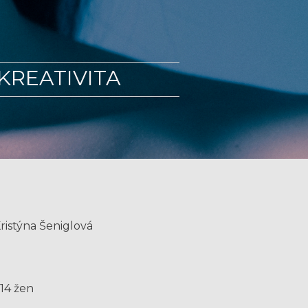
 KREATIVITA
ristýna Šeniglová
 14 žen