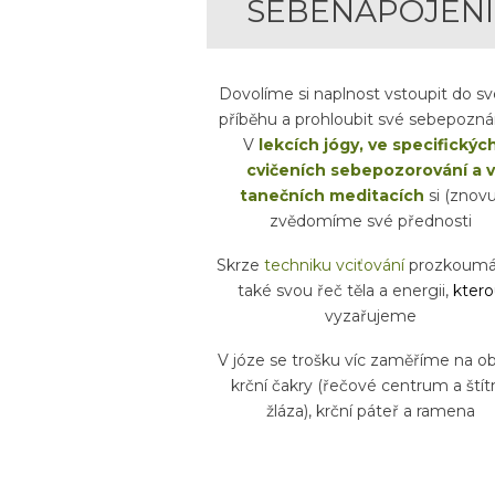
SEBENAPOJENÍ
Dovolíme si naplnost vstoupit do s
příběhu a prohloubit své sebepoznán
V
lekcích jógy, ve specifickýc
cvičeních sebepozorování a v
tanečních meditacích
si (znovu
zvědomíme své přednosti
Skrze
techniku vciťování
prozkoum
také svou řeč těla a energii,
ktero
vyzařujeme
V józe se trošku víc zaměříme na ob
krční čakry (řečové centrum a štít
žláza), krční páteř a ramena