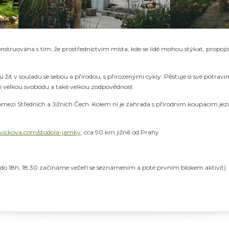
nstruována s tím, že prostřednictvím místa, kde se lidé mohou stýkat, propojo
tu žít v souladu se sebou a přírodou, s přirozenými cykly. Pěstuje si své potravi
í velkou svobodu a také velkou zodpovědnost
omezí Středních a Jižních Čech. Kolem ní je zahrada s přírodním koupacím je
ickova.com/stodola-jamky
, cca 90 km jižně od Prahy
d do 18h, 18:30 začínáme večeří se seznámením a poté prvním blokem aktivit)