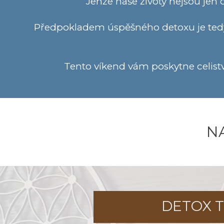
Jenže naše životy nejsou jen
Předpokladem úspěšného detoxu je tedy n
Tento víkend vám poskytne celistvo
N
DETOX 