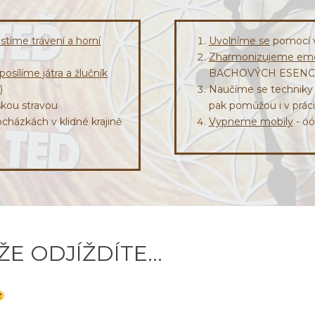
istíme trávení a horní
Uvolníme se
pomocí 
Zharmonizujeme emo
 posílíme játra a žlučník
BACHOVÝCH ESENC
a)
Naučíme se technik
kou stravou
pak pomůžou i v prác
ocházkách v klidné krajině
Vypneme mobily
- óó
ŽE ODJÍŽDÍTE...