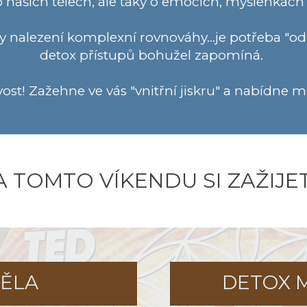
 o našich tělech, ale taky o emocích, myšlenkác
alezení komplexní rovnováhy...je potřeba "odloži
detox přístupů bohužel zapomíná.
st! Zažehne ve vás "vnitřní jiskru" a nabídne m
A TOMTO VÍKENDU SI ZAŽIJET
TĚLA
DETOX M