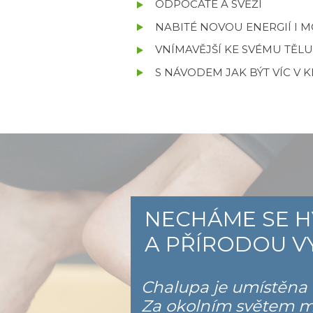
ODPOČATÉ A SVĚŽÍ
NABITÉ NOVOU ENERGIÍ I M
VNÍMAVĚJŠÍ KE SVÉMU TĚL
S NÁVODEM JAK BÝT VÍC V 
NECHÁME SE H
A PŘÍRODOU V
Chalupa je umístěna v
Za okolním světem mů