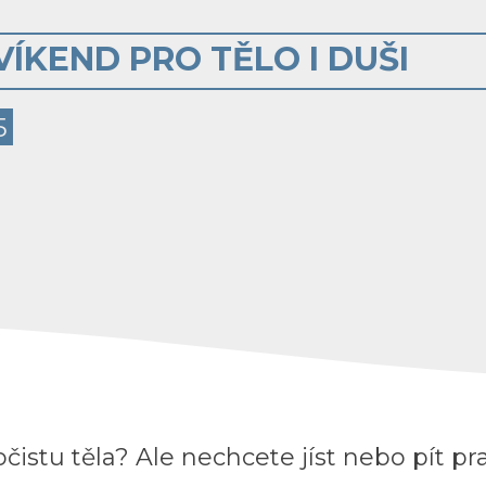
VÍKEND PRO TĚLO I DUŠI
5
očistu těla? Ale nechcete jíst nebo pít pr