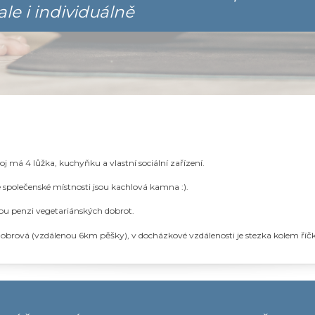
ale i individuálně
 má 4 lůžka, kuchyňku a vlastní sociální zařízení.
e společenské místnosti jsou kachlová kamna :).
ou penzi vegetariánských dobrot.
ii Bobrová (vzdálenou 6km pěšky), v docházkové vzdálenosti je stezka kolem ří