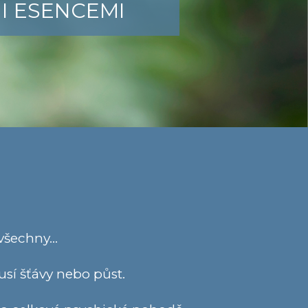
I ESENCEMI
šechny...
usí šťávy nebo půst.