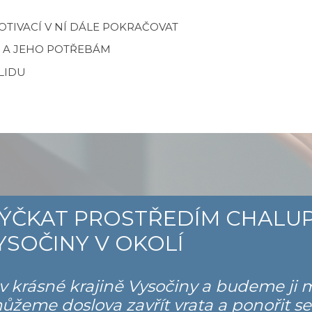
OTIVACÍ V NÍ DÁLE POKRAČOVAT
U A JEHO POTŘEBÁM
KLIDU
ÝČKAT PROSTŘEDÍM CHALUP
YSOČINY V OKOLÍ
 krásné krajině Vysočiny a budeme ji m
žeme doslova zavřít vrata a ponořit se