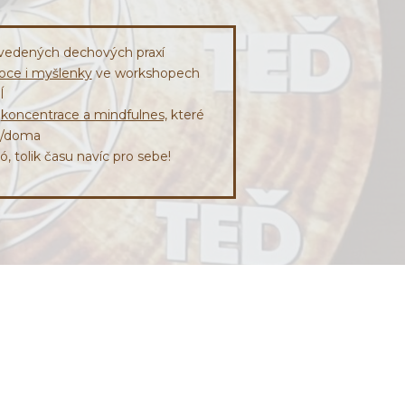
vedených dechových praxí
ce i myšlenky
ve workshopech
Í
y
koncentrace a mindfulnes,
které
i/doma
ó, tolik času navíc pro sebe!