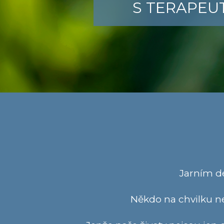
S TERAPEU
Jarním de
Někdo na chvilku ne