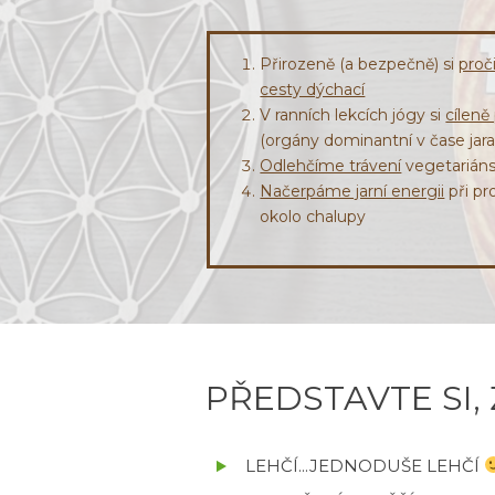
Přirozeně (a bezpečně) si
proč
cesty dýchací
V ranních lekcích jógy si
cíleně
(orgány dominantní v čase jar
Odlehčíme trávení
vegetariáns
Načerpáme jarní energii
při pr
okolo chalupy
PŘEDSTAVTE SI, 
LEHČÍ...JEDNODUŠE LEHČÍ