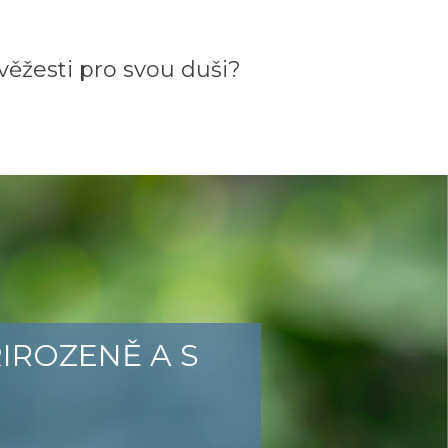
věžesti pro svou duši?
ŘIROZENĚ A S