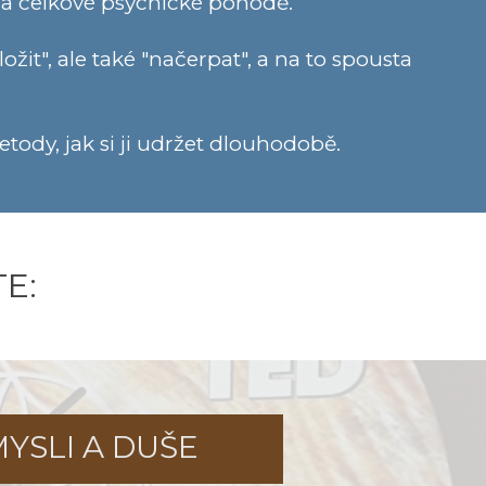
h a celkové psychické pohodě.
t", ale také "načerpat", a na to spousta
etody, jak si ji udržet dlouhodobě.
E:
YSLI A DUŠE