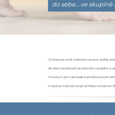
do sebe... ve skupině 
Chalupa je nově zrekonstruovaná, každý pokoj
Ve všech prostorách je centrální vytápění a v
V kuchyni pro nás bude kuchařka kouzlit pln
V okolí je možnost projít se třeba na Kalvár