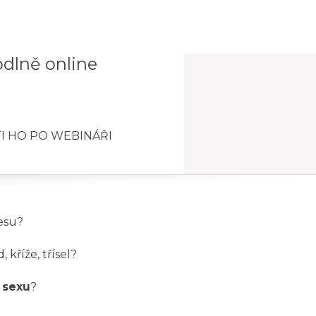
dlně online
TI HO PO WEBINÁŘI
resu?
, kříže, třísel?
 sexu
?