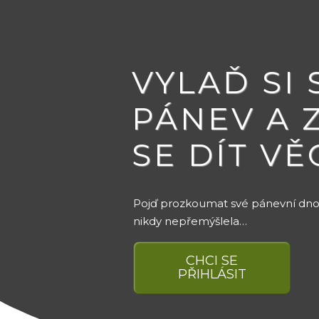
VYLAĎ SI
PÁNEV A 
SE DÍT VĚ
Pojď prozkoumat své pánevní dno 
nikdy nepřemýšlela…
CHCI SE
PŘIHLÁSIT