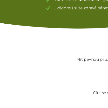
Uvědomíš si, že zdravá pánev
Mít pevnou pruž
Cítit s