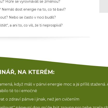
tu? Hůře se vyrovnáváš se změnou?
? Nemáš dost energie na to, co tě baví?
ut? Nebo se často v noci budíš?
ět“, a ani to, co víš, že ti neprospívá?
INÁŘ, NA KTERÉM:
ená, když máš v pánvi energie moc a jsi příliš stažená. 
abilo tě to i emočně
vat o zdraví pánve i jinak, než jen cvičením
osilovat“ pánevní dno může být zrovna pro tebe zcela 