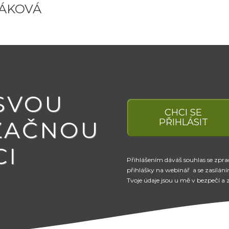
ŇÁKOVÁ
 SVOU
CHCI SE
ZAČNOU
PŘIHLÁSIT
CI
Přihlášením dáváš souhlas se zpra
přihlášky na webinář a se zasílání
Tvoje údaje jsou u mě v bezpečí a