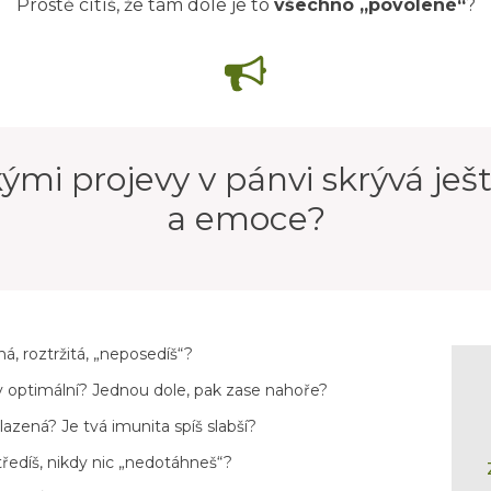
Prostě cítíš, že tam dole je to
všechno „povolené“
?
kými projevy v pánvi skrývá j
a emoce?
dná, roztržitá, „neposedíš“?
y optimální? Jednou dole, pak zase nahoře?
azená? Je tvá imunita spíš slabší?
tředíš, nikdy nic „nedotáhneš“?