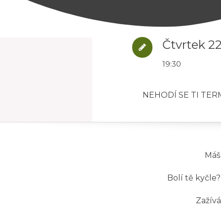
Čtvrtek 22
19:30
NEHODÍ SE TI TE
Máš
Bolí tě kyčle?
Zažív