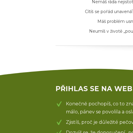
Nemáš ráda nejisto
Cítíš se pořád unavená
Máš problém usno
Neumíš v životě „poušt
PŘIHLAS SE NA WEB
Konečně pochopíš, co to znam
málo, pánev se povolila a osl
Zjistíš, proč je důležité pečo
Dozvíš se, že doporučení „p