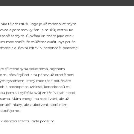
ínka tělem i duší. Jóga je už mnoho let mým
edla jsem stovky žen (a mužů) cestou ke
 k sobě samým. Člověka vnímám jako celek
, vím moc dobře, že můžeme cvičit, být pružní
e, emoce a duševní zdraví v nepohodě, plácáme
s tříletého syna velké téma, nejenom
e mi přes čtyřicet a ta pánev už prostě není
rovým systémem, který moc ráda používám
ohla pochopit souvislosti, koneckonců mi
 jsem si i vyřešila svůj vnitřní vztah k otci,
be sama. Mám energii na rozdávání, ale už
ypnuté“ hlavy, ale z ukotvení, které nám
 dopřejeme...
é zkušenosti s tebou ráda podělím