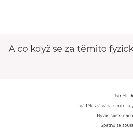
A co když se za těmito fyzic
Jsi nekli
Tvá tělesná váha není nikd
Býváš často nachl
Špatně se sous