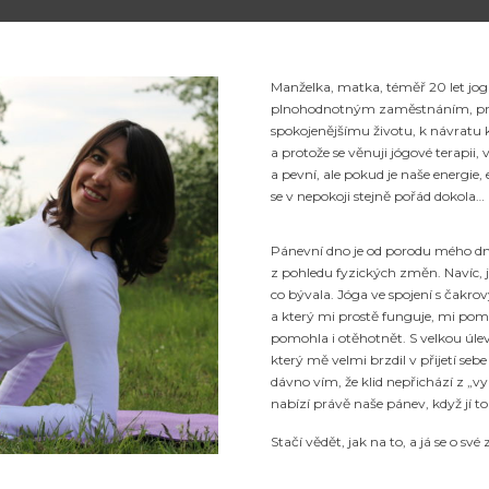
Manželka, matka, téměř 20 let jog
plnohodnotným zaměstnáním, prov
spokojenějšímu životu, k návratu
a protože se věnuji jógové terapii
a pevní, ale pokud je naše energi
se v nepokoji stejně pořád dokola…
Pánevní dno je od porodu mého dne
z pohledu fyzických změn. Navíc, j
co bývala. Jóga ve spojení s čak
a který mi prostě funguje, mi pom
pomohla i otěhotnět. S velkou úlevou
který mě velmi brzdil v přijetí se
dávno vím, že klid nepřichází z „v
nabízí právě naše pánev, když jí to
Stačí vědět, jak na to, a já se o sv