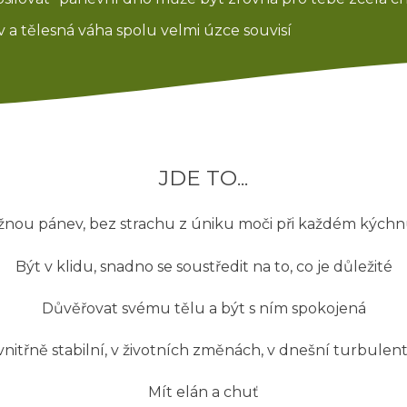
 a tělesná váha spolu velmi úzce souvisí
JDE TO...
nou pánev, bez strachu z úniku moči při každém kých
Být v klidu, snadno se soustředit na to, co je důležité
Důvěřovat svému tělu a být s ním spokojená
e vnitřně stabilní, v životních změnách, v dnešní turbulen
Mít elán a chuť