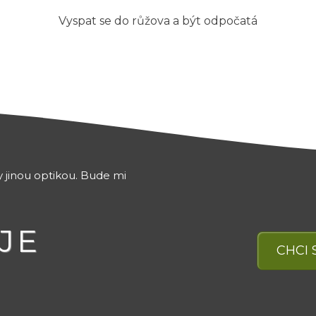
Vyspat se do růžova a být odpočatá
ty jinou optikou. Bude mi
JE
CHCI 