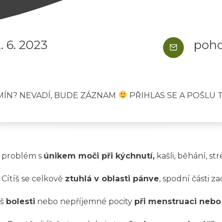
. 6. 2023
poho
RMÍN? NEVADÍ, BUDE ZÁZNAM
PŘIHLAS SE A POŠLU 
 problém s
únikem moči při kýchnutí,
kašli, běhání, st
 Cítíš se celkově
ztuhlá v oblasti pánve
, spodní části zad
áš
bolesti
nebo nepříjemné pocity
při menstruaci nebo