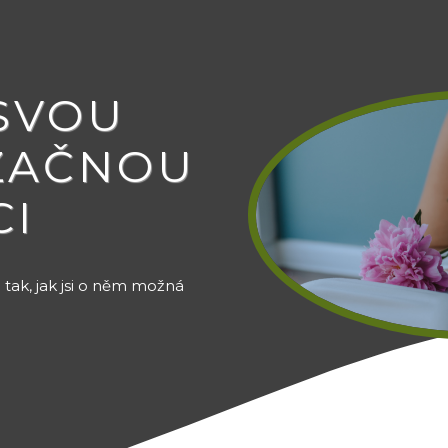
 SVOU
ZAČNOU
CI
tak, jak jsi o něm možná