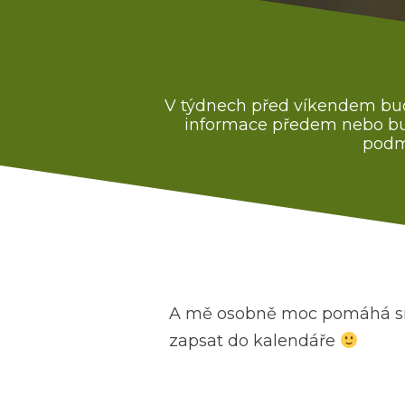
V týdnech před víkendem budu
informace předem nebo bude
pod
A mě osobně moc pomáhá si
zapsat do kalendáře