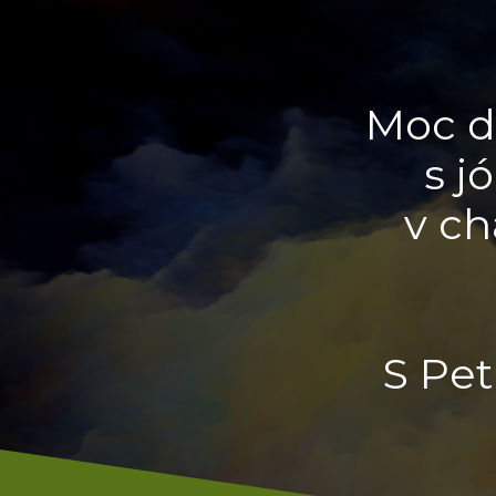
Moc d
s j
v c
S Pet