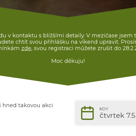
 v kontaktu s bližšími detaily. V mezičase jsem t
te chtít svou přihlášku na víkend upravit. Pros
mínkám
zde
, svou registraci můžete zrušit do 28.2
Moc děkuju!
 hned takovou akci
KDY
čtvrtek 7.5