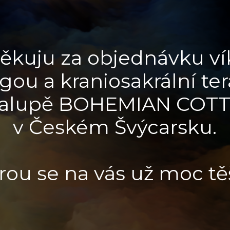
ěkuju za objednávku v
ógou a kraniosakrální ter
halupě BOHEMIAN COT
v Českém Švýcarsku.
rou se na vás už moc t