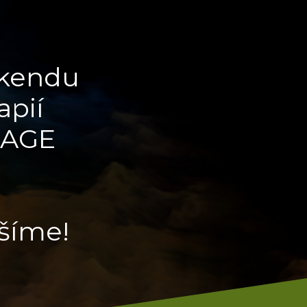
íkendu
apií
TAGE
ěšíme!