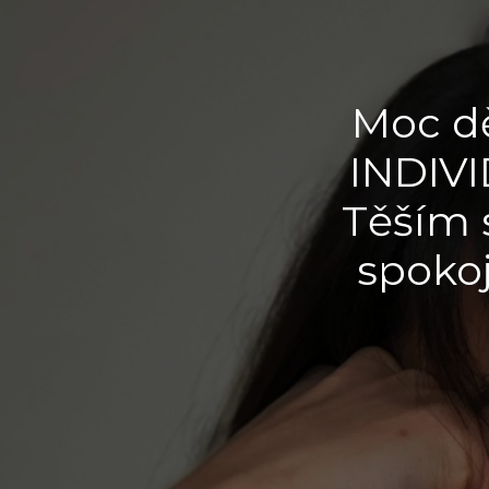
Moc d
INDIV
Těším 
spoko