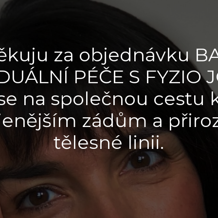
ěkuju za objednávku B
IDUÁLNÍ PÉČE S FYZIO 
se na společnou cestu 
jenějším zádům a přiroz
tělesné linii.