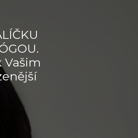
ALÍČKU
JÓGOU.
k Vašim
enější